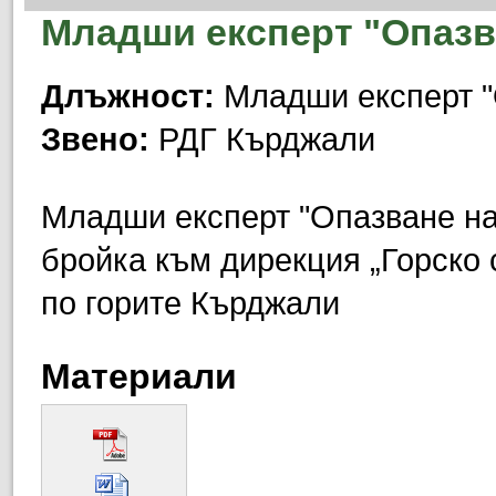
Младши експерт "Опазв
Длъжност:
Младши експерт "О
Звено:
РДГ Кърджали
Младши експерт "Опазване на
бройка към дирекция „Горско 
по горите Кърджали
Материали
(отваря се в нов прозорец)