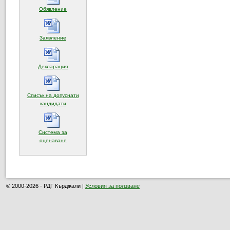
(отваря се в нов прозорец)
Обявление
(отваря се в нов прозорец)
Заявление
(отваря се в нов прозорец)
Декларация
Списък на допуснати
(отваря се в нов прозорец)
кандидати
Система за
(отваря се в нов прозорец)
оценаване
© 2000-2026 - РДГ Кърджали |
Условия за ползване