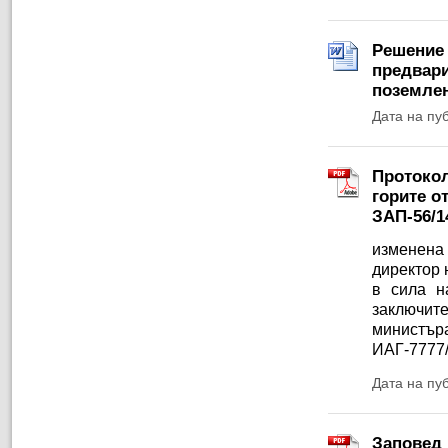
Решение 
предвари
поземлен
Дата на пу
Протокол
горите о
ЗАП-56/1
изменена
директор
в
сила
н
заключит
министъ
ИАГ-7777/
Дата на пу
Заповед 