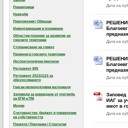
Закони
Дата на пу
Правилници
Наредби
Приложения / Образци
РЕШЕНИЕ 
Благоевг
Инвентаризация и планиране
предназн
Областни планове за развитие на
горските територии
Дата на пу
Стопанисване на горите
Промени в горските територии
РЕШЕНИЕ 
Лесопатологични прогнози
Благоевг
Регламент 995
предназн
Регламент 2023/1115 за
Дата на пу
обезлесяването
Горски репродуктивни материали
Заповед 
Заповеди за изваждане от употреба
на КГМ и ПМ
ИАГ за у
имот в г
Медии
Счетоводство, бюджет и управление
Дата на пу
на собствеността
Проекти / Програми / Стратегии