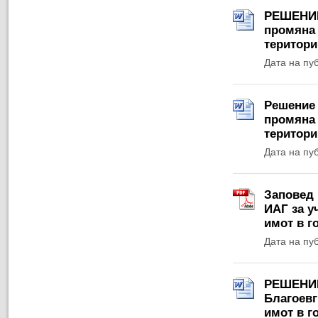
РЕШЕНИЕ 
промяна 
територи
Дата на пу
Решение №
промяна 
територи
Дата на пу
Заповед 
ИАГ за у
имот в г
Дата на пу
РЕШЕНИЕ 
Благоевг
имот в г