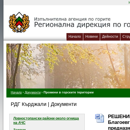
Начало
Новини
Дейности
Стр
Начало
›
Документи
›
Промени в горските територии
РДГ Кърджали | Документи
РЕШЕНИЕ 
Ловностопански райони около огнищa
Благоевг
на АЧС
предназн