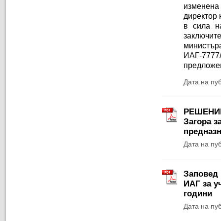
изменена
директор 
в сила н
заключит
министъ
ИАГ-7777/
предложен
Дата на пу
РЕШЕНИЕ 
Загора з
предназн
Дата на пу
Заповед 
ИАГ за у
години
Дата на пу