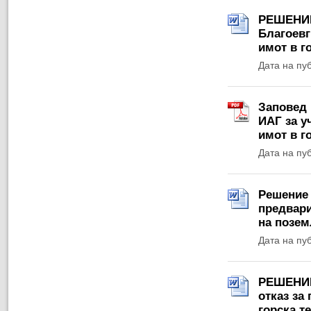
РЕШЕНИЕ 
Благоевг
имот в г
Дата на пу
Заповед 
ИАГ за у
имот в г
Дата на пу
Решение 
предвари
на позем
Дата на пу
РЕШЕНИЕ 
отказ за
горска т