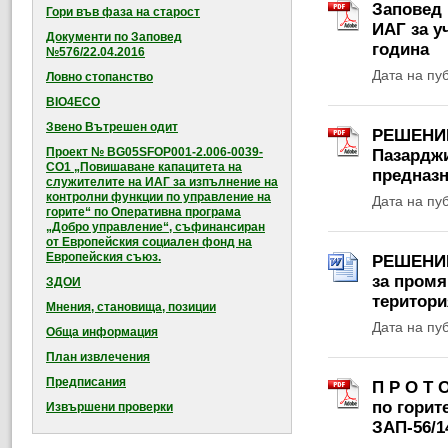
Заповед 
Гори във фаза на старост
ИАГ за у
Документи по Заповед
година
№576/22.04.2016
Дата на пу
Ловно стопанство
BIO4ECO
Звено Вътрешен одит
РЕШЕНИЕ 
Проект № BG05SFOP001-2.006-0039-
Пазарджи
CO1 „Повишаване капацитета на
предназн
служителите на ИАГ за изпълнение на
контролни функции по управление на
Дата на пу
горите“ по Оперативна програма
„Добро управление“, съфинансиран
от Европейския социален фонд на
Европейския съюз.
РЕШЕНИЕ 
за промя
ЗДОИ
територи
Мнения, становища, позиции
Дата на пу
Обща информация
План извлечения
Предписания
П Р О Т 
по горит
Извършени проверки
ЗАП-56/1