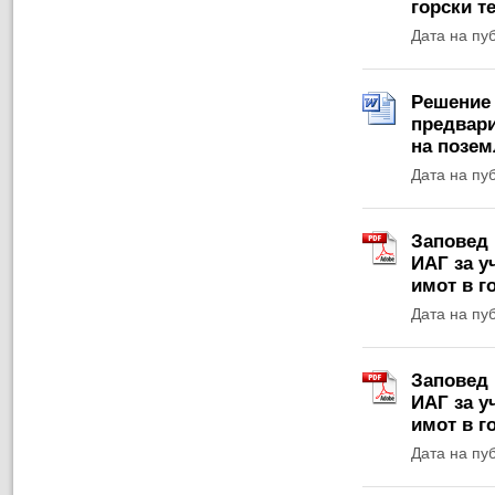
горски т
Дата на пу
Решение 1
предвари
на позем
Дата на пу
Заповед 
ИАГ за у
имот в г
Дата на пу
Заповед 
ИАГ за у
имот в г
Дата на пу