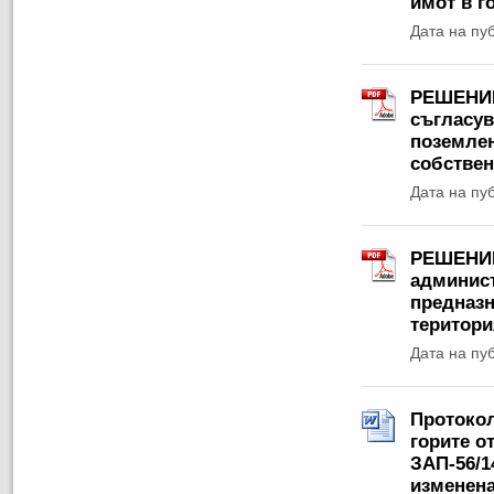
имот в г
Дата на пу
РЕШЕНИЕ 
съгласув
поземлен
собствен
Дата на пу
РЕШЕНИЕ 
админист
предназн
територи
Дата на пу
Протокол
горите о
ЗАП-56/1
изменена