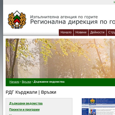
Начало
Новини
Дейности
Стр
Начало
›
Връзки
›
Държавни ведомства
РДГ Кърджали | Връзки
Държавни ведомства
Проекти и програми