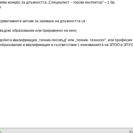
ва конкурс за длъжността „Специалист – горски инспектор” – 1 бр.
е
рмативните актове за заемане на длъжността са :
въдско образование или приравнено на него;
добита квалификация „техник-лесовъд” или „техник- технолог”, или професия 
 образование и квалификация в съответствие с изискванията на ЗПОО и ЗПУО
е
Co