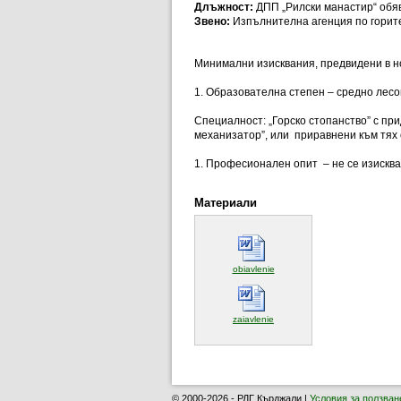
Длъжност:
ДПП „Рилски манастир“ обявя
Звено:
Изпълнителна агенция по горит
Минимални изисквания, предвидени в но
1. Образователна степен – средно лесо
Специалност: „Горско стопанство” с при
механизатор”, или приравнени към тях
1. Професионален опит – не се изисква
Материали
(отваря се в нов прозорец)
obiavlenie
(отваря се в нов прозорец)
zaiavlenie
© 2000-2026 - РДГ Кърджали |
Условия за ползван