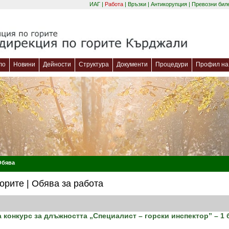
ИАГ
|
Работа
|
Връзки
|
Антикорупция
|
Превозни бил
ло
Новини
Дейности
Структура
Документи
Процедури
Профил на 
Обява
орите | Обява за работа
конкурс за длъжността „Специалист – горски инспектор” – 1 