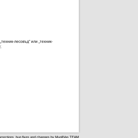
„техник-лесовъд” или „техник-
;
rrections, bug fixes and changes by
MuglIVas TEAM