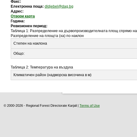
Факс:
Електронна поща:
dldjebel@dag.bg
Адрес:
Отвори карта
Година:
Ревизионен период:
Таблица 1: Разпределение на дървопроизводителната площ спрямо н
Разпределение на площта (ха) по наклон
Степен на наклона
Общо:
Таблица 2: Температура на въздуха
Климатичен район (надморска височина в м)
© 2000-2026 - Regional Forest Directorate Karjali |
Terms of Use