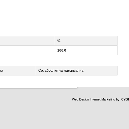
%
100.0
на
Ср. абсолютна максимална
Web Design Internet Marketing
by ICYG