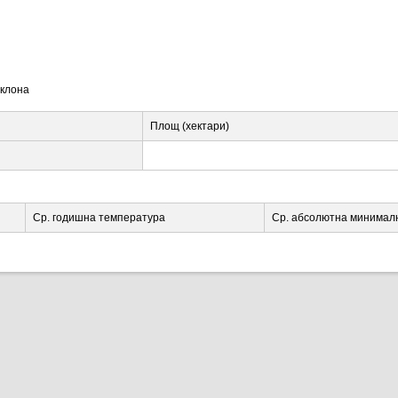
аклона
Площ (хектари)
Ср. годишна температура
Ср. абсолютна минимал