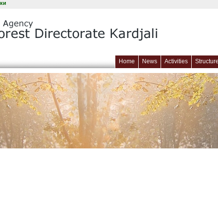
ки
Home
News
Activities
Structur