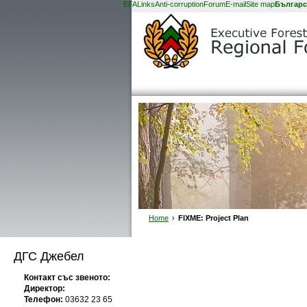
EFA
Links
Anti-corruption
Forum
E-mail
Site map
Българс
Home
›
FIXME: Project Plan
ДГС Джебел
Контакт със звеното:
Директор:
Телефон:
03632 23 65