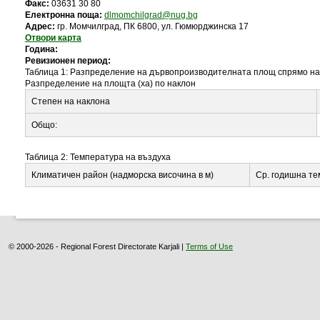
Факс:
03631 30 80
Електронна поща:
dlmomchilgrad@nug.bg
Адрес:
гр. Момчилград, ПК 6800, ул. Гюмюрджинска 17
Отвори карта
Година:
Ревизионен период:
Таблица 1: Разпределение на дървопроизводителната площ спрямо н
Разпределение на площта (ха) по наклон
Степен на наклона
Общо:
Таблица 2: Температура на въздуха
Климатичен район (надморска височина в м)
Ср. годишна т
© 2000-2026 - Regional Forest Directorate Karjali |
Terms of Use