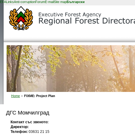
EFA
Links
Anti-corruption
Forum
E-mail
Site map
Български
Home
›
FIXME: Project Plan
ДГС Момчилград
Контакт със звеното:
Директор:
Телефон:
03631 21 15