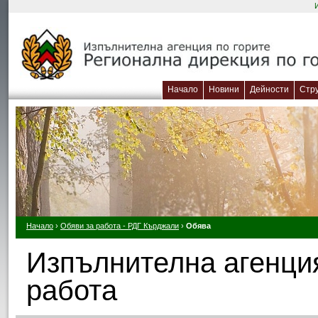
Начало
Новини
Дейности
Стр
Начало
›
Обяви за работа - РДГ Кърджали
›
Обява
Изпълнителна агенция
работа