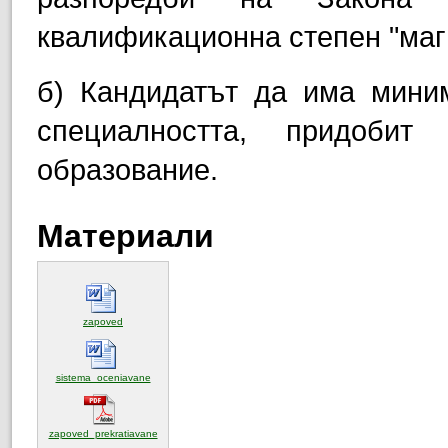
квалификационна степен "маг
б) Кандидатът да има миним
специалността, придоби
образование.
Материали
(отваря се в нов прозорец)
zapoved
(отваря се в нов прозорец)
sistema_oceniavane
(отваря се в нов прозорец)
zapoved_prekratiavane