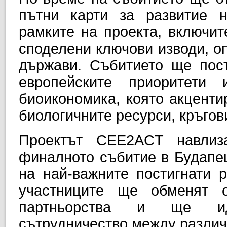
пътни карти за развитие н
рамките на проекта, включит
споделени ключови изводи, оп
държави. Събитието ще пост
европейските приоритети
биоикономика, която акценти
биологичните ресурси, кръгов
Проектът CEE2ACT навлиз
финалното събитие в Будапе
на най-важните постигнати р
участниците ще обменят 
партньорства и ще ид
сътрудничество между различ